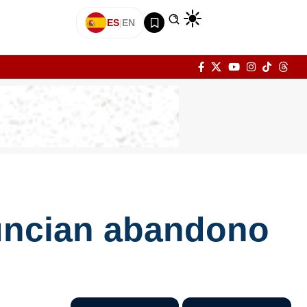
ES
|
EN
uncian abandono