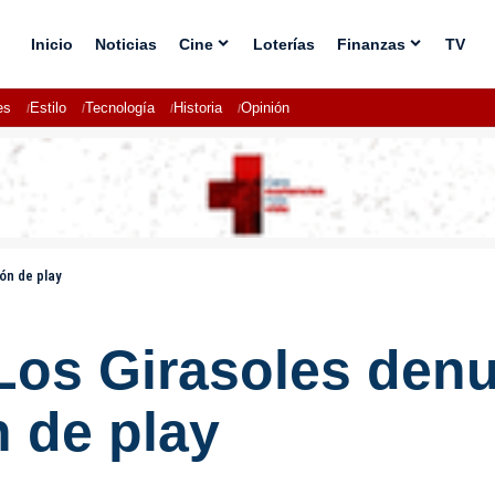
Inicio
Noticias
Cine
Loterías
Finanzas
TV
es
Estilo
Tecnología
Historia
Opinión
ón de play
Los Girasoles den
 de play