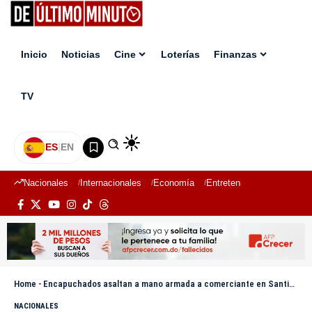
Inicio
Noticias
Cine
Loterías
Finanzas
TV
ES
|
EN
Nacionales
Internacionales
Economía
Entretenimiento
Deport
Home
-
Encapuchados asaltan a mano armada a comerciante en Santiago
NACIONALES