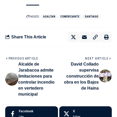
TAGGED:
ASALTAN
COMERCIANTE
SANTIAGO
Share This Article
PREVIOUS ARTICLE
NEXT ARTICLE
Alcalde de
David Collado
Jarabacoa admite
supervisa
limitaciones para
construcción de
controlar incendio
obra en los Bajos
en vertedero
de Haina
municipal
Facebook
X
Like
Follow