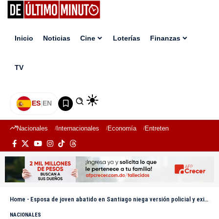
Inicio
Noticias
Cine
Loterías
Finanzas
TV
ES
|
EN
Nacionales
Internacionales
Economía
Entretenimiento
Deport
Home
-
Esposa de joven abatido en Santiago niega versión policial y exige justicia
NACIONALES