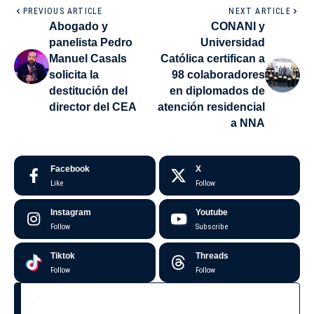
PREVIOUS ARTICLE
NEXT ARTICLE
Abogado y
CONANI y
panelista Pedro
Universidad
Manuel Casals
Católica certifican a
solicita la
98 colaboradores
destitución del
en diplomados de
director del CEA
atención residencial
a NNA
Facebook
X
Like
Follow
Instagram
Youtube
Follow
Subscribe
Tiktok
Threads
Follow
Follow