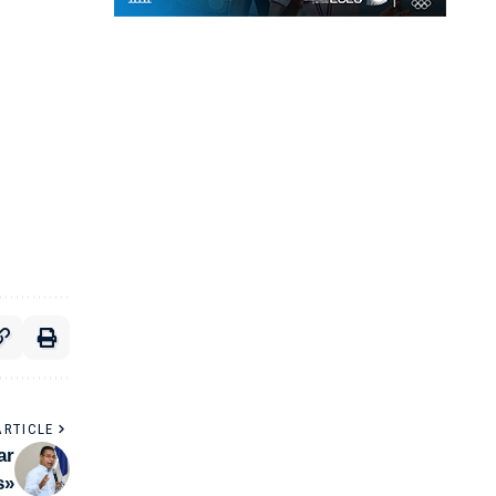
ARTICLE
ar
s»