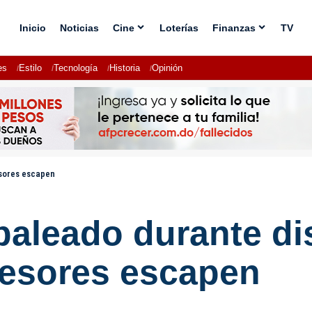
Inicio
Noticias
Cine
Loterías
Finanzas
TV
es
Estilo
Tecnología
Historia
Opinión
esores escapen
baleado durante di
resores escapen