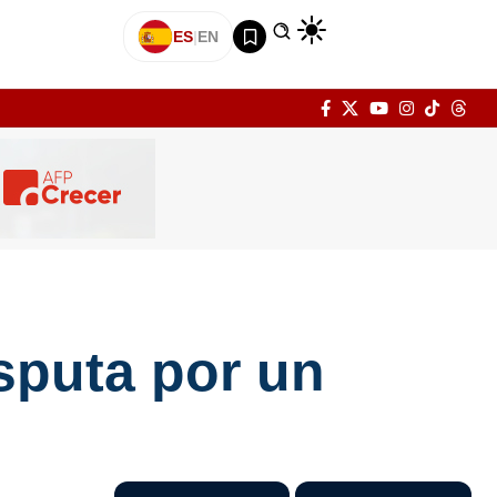
ES
|
EN
sputa por un