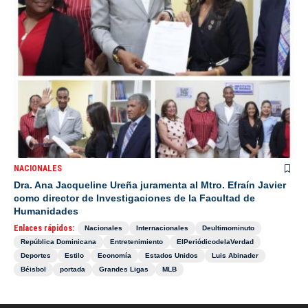
NACIONALES
Dra. Ana Jacqueline Ureña juramenta al Mtro. Efraín Javier
como director de Investigaciones de la Facultad de
Humanidades
Enlaces rápidos:
Nacionales
Internacionales
Deultimominuto
República Dominicana
Entretenimiento
ElPeriódicodelaVerdad
Deportes
Estilo
Economía
Estados Unidos
Luis Abinader
Béisbol
portada
Grandes Ligas
MLB