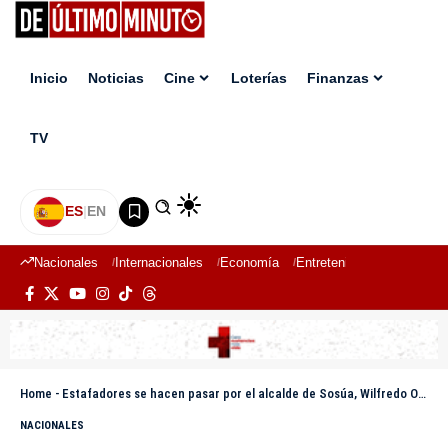
Inicio
Noticias
Cine
Loterías
Finanzas
TV
ES
|
EN
Nacionales
Internacionales
Economía
Entretenimiento
Deport
Home
-
Estafadores se hacen pasar por el alcalde de Sosúa, Wilfredo Olivences, a través de WhatsApp
NACIONALES