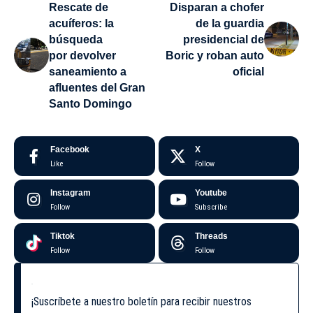
Rescate de
Disparan a chofer
acuíferos: la
de la guardia
búsqueda
presidencial de
por devolver
Boric y roban auto
saneamiento a
oficial
afluentes del Gran
Santo Domingo
Facebook
X
Like
Follow
Instagram
Youtube
Follow
Subscribe
Tiktok
Threads
Follow
Follow
¡Suscríbete a nuestro boletín para recibir nuestros