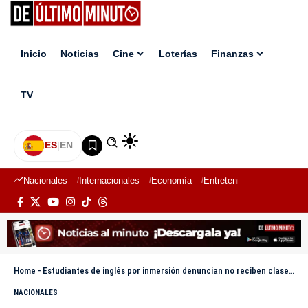
Inicio
Noticias
Cine
Loterías
Finanzas
TV
ES
|
EN
Nacionales
Internacionales
Economía
Entretenimiento
Deport
Home
-
Estudiantes de inglés por inmersión denuncian no reciben clases por paro de maestros
NACIONALES