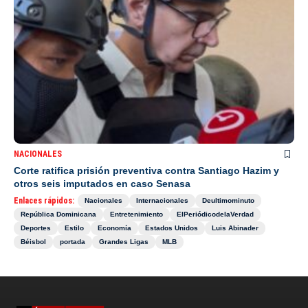
NACIONALES
Corte ratifica prisión preventiva contra Santiago Hazim y
otros seis imputados en caso Senasa
Enlaces rápidos:
Nacionales
Internacionales
Deultimominuto
República Dominicana
Entretenimiento
ElPeriódicodelaVerdad
Deportes
Estilo
Economía
Estados Unidos
Luis Abinader
Béisbol
portada
Grandes Ligas
MLB