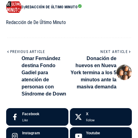
By
REDACCIÓN DE ÚLTIMO MINUTO
Redacción de De Último Minuto
PREVIOUS ARTICLE
NEXT ARTICLE
Omar Fernández
Donación de
destina Fondo
huevos en Nueva
Gadiel para
York termina a los 5
atención de
minutos ante la
personas con
masiva demanda
Síndrome de Down
Facebook
X
Like
Follow
Instagram
Youtube