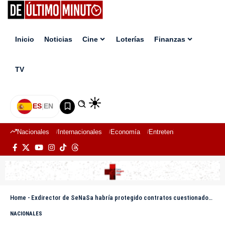
Inicio
Noticias
Cine
Loterías
Finanzas
TV
ES
|
EN
Nacionales
Internacionales
Economía
Entretenimiento
Deport
Home
-
Exdirector de SeNaSa habría protegido contratos cuestionados, según expediente del Ministerio Público
NACIONALES