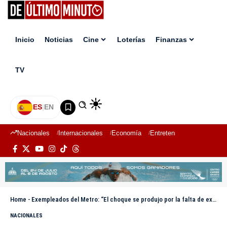
Inicio
Noticias
Cine
Loterías
Finanzas
TV
ES
|
EN
Nacionales
Internacionales
Economía
Entretenimiento
Deport
Home
-
Exempleados del Metro: “El choque se produjo por la falta de experiencia del nuevo personal”
NACIONALES