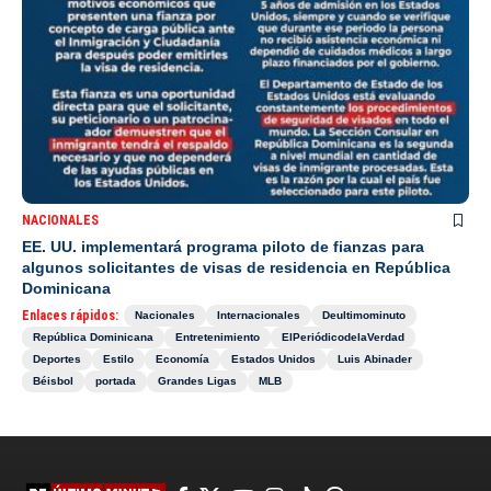
NACIONALES
EE. UU. implementará programa piloto de fianzas para
algunos solicitantes de visas de residencia en República
Dominicana
Enlaces rápidos:
Nacionales
Internacionales
Deultimominuto
República Dominicana
Entretenimiento
ElPeriódicodelaVerdad
Deportes
Estilo
Economía
Estados Unidos
Luis Abinader
Béisbol
portada
Grandes Ligas
MLB