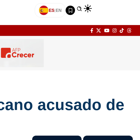
ES
|
EN
icano acusado de