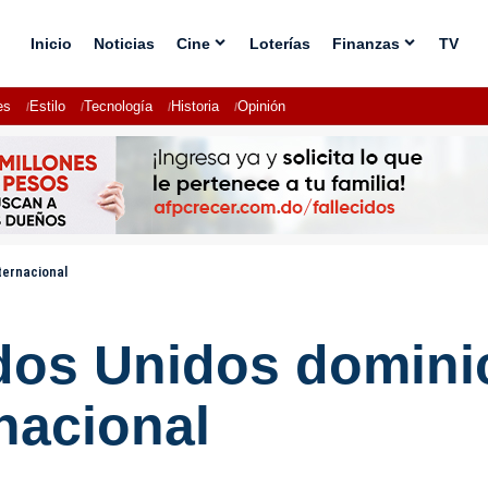
Inicio
Noticias
Cine
Loterías
Finanzas
TV
es
Estilo
Tecnología
Historia
Opinión
ternacional
ados Unidos domin
rnacional