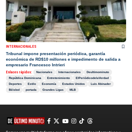
INTERNACIONALES
Tribunal impone presentación periódica, garantía
económica de RD$10 millones e impedimento de salida a
empresario Francesco Intrieri
Enlaces rápidos:
Nacionales
Internacionales
Deultimominuto
República Dominicana
Entretenimiento
ElPeriódicodelaVerdad
Deportes
Estilo
Economía
Estados Unidos
Luis Abinader
Béisbol
portada
Grandes Ligas
MLB