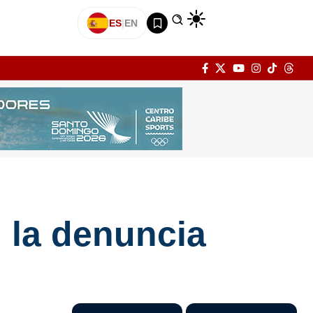
ES
|
EN
 la denuncia