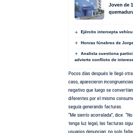
Joven de 1
quemadura
Ejército intercepta vehí
Honras fúnebres de Jorge 
Analista cuestiona partic
advierte conflicto de interes
Pocos días después le llegó otra 
caso, aparecieron incongruencia
negativo que luego se convertía
diferentes por el mismo consum
seguía generando facturas.
“Me siento acorralada”, dice. “N
tenga luz legal, las facturas si
usuarios denuncian: no solo fall