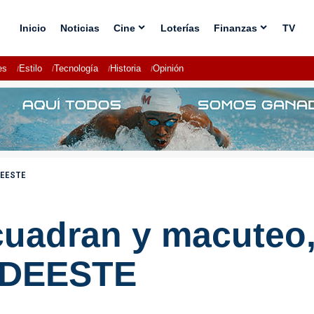
Inicio
Noticias
Cine
Loterías
Finanzas
TV
es
Estilo
Tecnología
Historia
Opinión
EDEESTE
cuadran y macuteo,
EDEESTE