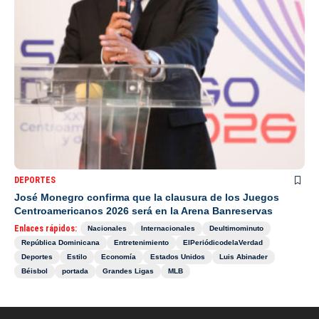
DEPORTES
José Monegro confirma que la clausura de los Juegos
Centroamericanos 2026 será en la Arena Banreservas
Enlaces rápidos:
Nacionales
Internacionales
Deultimominuto
República Dominicana
Entretenimiento
ElPeriódicodelaVerdad
Deportes
Estilo
Economía
Estados Unidos
Luis Abinader
Béisbol
portada
Grandes Ligas
MLB