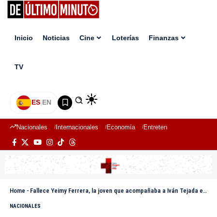
Inicio
Noticias
Cine
Loterías
Finanzas
TV
ES
|
EN
Nacionales
Internacionales
Economía
Entretenimiento
Deport
Home
-
Fallece Yeimy Ferrera, la joven que acompañaba a Iván Tejada en accidente de tránsito
NACIONALES