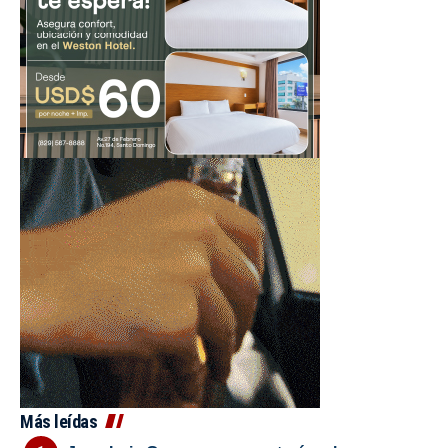
Más leídas