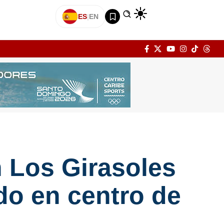
ES
|
EN
n Los Girasoles
do en centro de