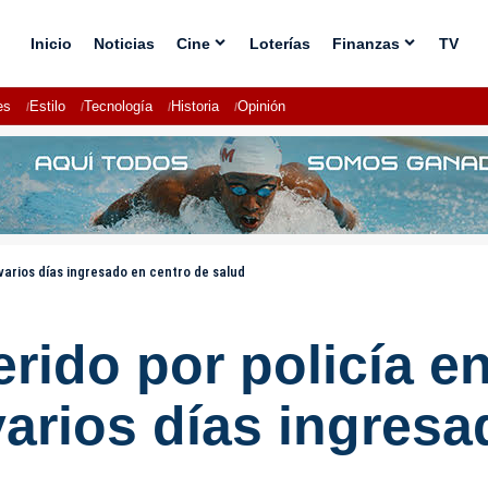
Inicio
Noticias
Cine
Loterías
Finanzas
TV
es
Estilo
Tecnología
Historia
Opinión
varios días ingresado en centro de salud
rido por policía e
arios días ingresa