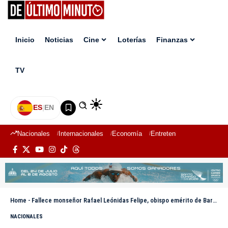
Inicio
Noticias
Cine
Loterías
Finanzas
TV
ES
|
EN
Nacionales
Internacionales
Economía
Entretenimiento
Deport
Home
-
Fallece monseñor Rafael Leónidas Felipe, obispo emérito de Barahona, a los 87 años
NACIONALES