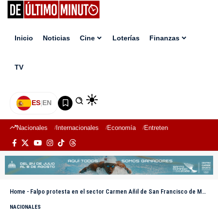
Inicio
Noticias
Cine
Loterías
Finanzas
TV
ES
|
EN
Nacionales
Internacionales
Economía
Entretenimiento
Deport
Home
-
Falpo protesta en el sector Carmen Añil de San Francisco de Macorís exigiendo arreglo de calles y otras obras
NACIONALES