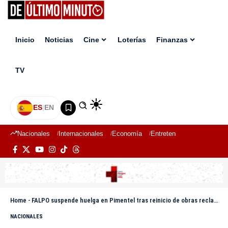
Inicio
Noticias
Cine
Loterías
Finanzas
TV
ES
|
EN
Nacionales
Internacionales
Economía
Entretenimiento
Deport
Home
-
FALPO suspende huelga en Pimentel tras reinicio de obras reclamadas por la comunidad
NACIONALES