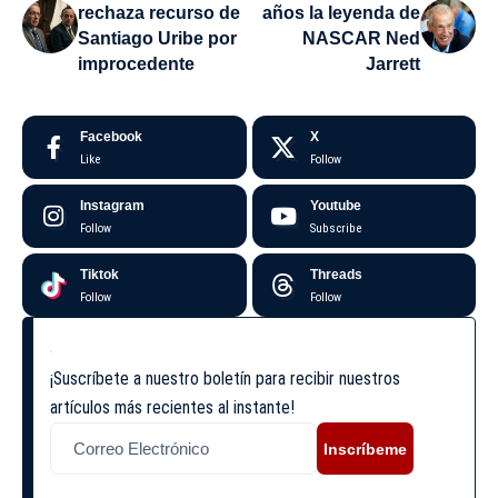
rechaza recurso de
años la leyenda de
Santiago Uribe por
NASCAR Ned
improcedente
Jarrett
Facebook
X
Like
Follow
Instagram
Youtube
Follow
Subscribe
Tiktok
Threads
Follow
Follow
¡Suscríbete a nuestro boletín para recibir nuestros
artículos más recientes al instante!
Inscríbeme