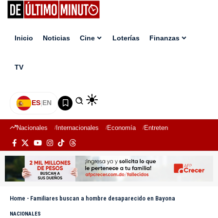
Inicio
Noticias
Cine
Loterías
Finanzas
TV
ES
|
EN
Nacionales
Internacionales
Economía
Entretenimiento
Deport
Home
-
Familiares buscan a hombre desaparecido en Bayona
NACIONALES