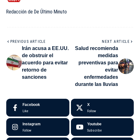
Redacción de De Último Minuto
PREVIOUS ARTICLE
NEXT ARTICLE
Irán acusa a EE.UU.
Salud recomienda
de obstruir el
medidas
acuerdo para evitar
preventivas para
retorno de
evitar
sanciones
enfermedades
durante las lluvias
Facebook
X
Like
Follow
Instagram
Youtube
Follow
Subscribe