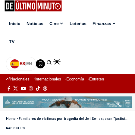
Inicio
Noticias
Cine
Loterías
Finanzas
TV
ES
|
EN
Nacionales
Internacionales
Economía
Entretenimiento
Deport
Home
-
Familiares de víctimas por tragedia del Jet Set esperan “justicia” en audiencia del día 15 mayo
NACIONALES