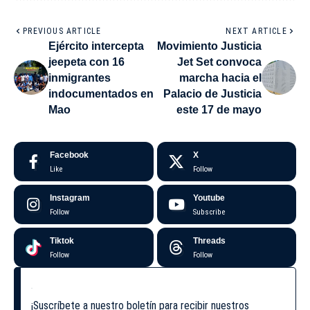
PREVIOUS ARTICLE
NEXT ARTICLE
Ejército intercepta
Movimiento Justicia
jeepeta con 16
Jet Set convoca
inmigrantes
marcha hacia el
indocumentados en
Palacio de Justicia
Mao
este 17 de mayo
Facebook
X
Like
Follow
Instagram
Youtube
Follow
Subscribe
Tiktok
Threads
Follow
Follow
¡Suscríbete a nuestro boletín para recibir nuestros