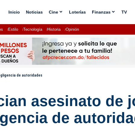
Inicio
Noticias
Cine
Loterías
Finanzas
TV
es
Estilo
Tecnología
Historia
Opinión
egligencia de autoridades
cian asesinato de 
igencia de autorid