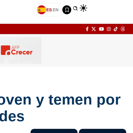
ES
|
EN
joven y temen por
ades