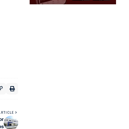
ARTICLE
or
os