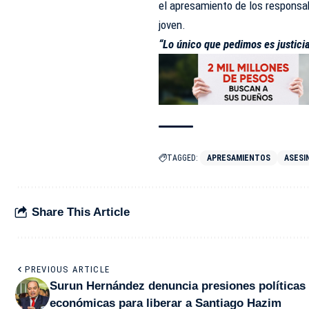
el apresamiento de los responsab
joven.
“Lo único que pedimos es justic
TAGGED:
APRESAMIENTOS
ASESI
Share This Article
PREVIOUS ARTICLE
Surun Hernández denuncia presiones políticas
económicas para liberar a Santiago Hazim