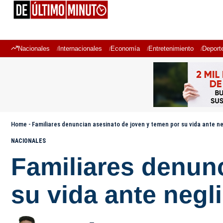
Nacionales
Internacionales
Economía
Entretenimiento
Deport
Home
-
Familiares denuncian asesinato de joven y temen por su vida ante n
NACIONALES
Familiares denun
su vida ante negl