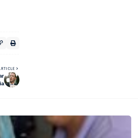
ARTICLE
ar
ia