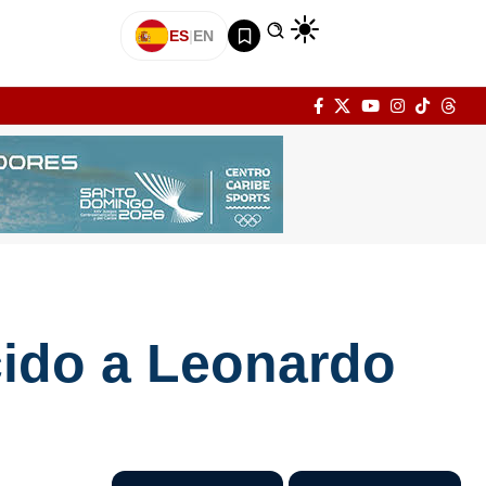
ES
|
EN
cido a Leonardo