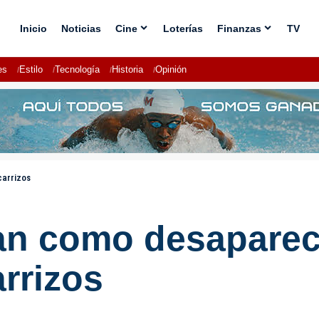
Inicio
Noticias
Cine
Loterías
Finanzas
TV
es
Estilo
Tecnología
Historia
Opinión
carrizos
tan como desapare
rrizos