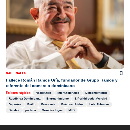
NACIONALES
Fallece Román Ramos Uría, fundador de Grupo Ramos y
referente del comercio dominicano
Enlaces rápidos:
Nacionales
Internacionales
Deultimominuto
República Dominicana
Entretenimiento
ElPeriódicodelaVerdad
Deportes
Estilo
Economía
Estados Unidos
Luis Abinader
Béisbol
portada
Grandes Ligas
MLB