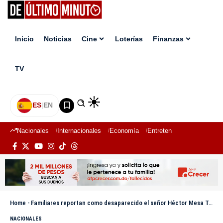
Inicio
Noticias
Cine
Loterías
Finanzas
TV
ES
|
EN
Nacionales
Internacionales
Economía
Entretenimiento
Deport
Home
-
Familiares reportan como desaparecido el señor Héctor Mesa Terrero
NACIONALES