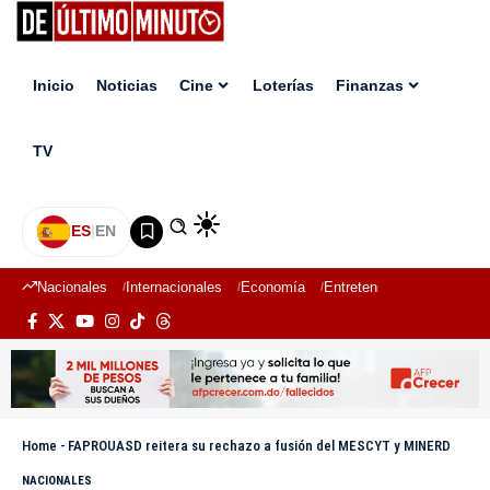
Inicio
Noticias
Cine
Loterías
Finanzas
TV
ES
|
EN
Nacionales
Internacionales
Economía
Entretenimiento
Deport
Home
-
FAPROUASD reitera su rechazo a fusión del MESCYT y MINERD
NACIONALES