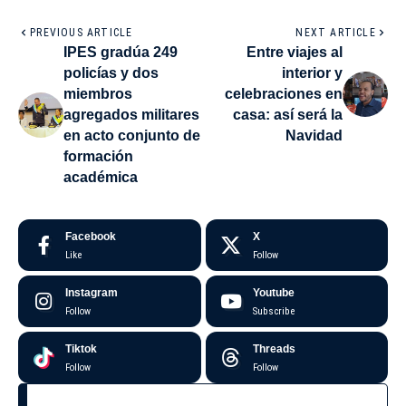
PREVIOUS ARTICLE
NEXT ARTICLE
IPES gradúa 249
Entre viajes al
policías y dos
interior y
miembros
celebraciones en
agregados militares
casa: así será la
en acto conjunto de
Navidad
formación
académica
Facebook
X
Like
Follow
Instagram
Youtube
Follow
Subscribe
Tiktok
Threads
Follow
Follow