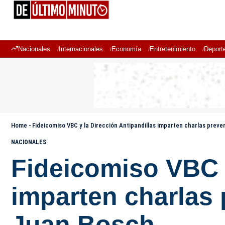
Nacionales
Internacionales
Economía
Entretenimiento
Deport
Home
-
Fideicomiso VBC y la Dirección Antipandillas imparten charlas prev
NACIONALES
Fideicomiso VBC y
imparten charlas 
Juan Bosch