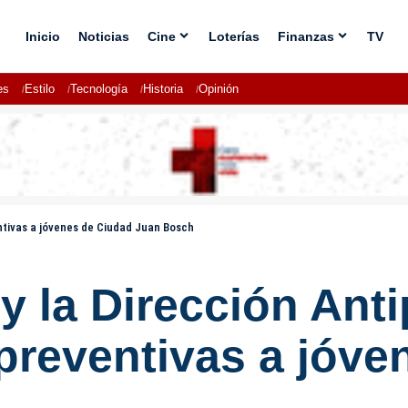
Inicio
Noticias
Cine
Loterías
Finanzas
TV
es
Estilo
Tecnología
Historia
Opinión
entivas a jóvenes de Ciudad Juan Bosch
 la Dirección Anti
preventivas a jóve