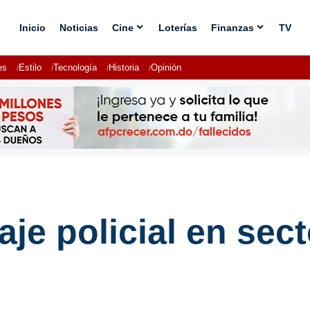
Inicio
Noticias
Cine
Loterías
Finanzas
TV
es
Estilo
Tecnología
Historia
Opinión
aje policial en sec