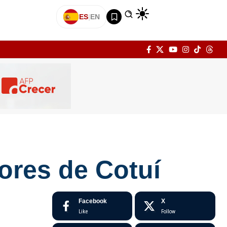
ES
|
EN
tores de Cotuí
Facebook
X
Like
Follow