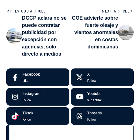
PREVIOUS ARTICLE
NEXT ARTICLE
DGCP aclara no se
COE advierte sobre
puede contratar
fuerte oleaje y
publicidad por
vientos anormales
excepción con
en costas
agencias, solo
dominicanas
directo a medios
Facebook
X
Like
Follow
Instagram
Youtube
Follow
Subscribe
Tiktok
Threads
Follow
Follow