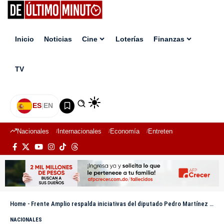
Inicio
Noticias
Cine
Loterías
Finanzas
TV
ES
|
EN
Nacionales
Internacionales
Economía
Entretenimiento
Deport
Home
-
Frente Amplio respalda iniciativas del diputado Pedro Martínez sobre el oro de Pueblo Viejo
NACIONALES