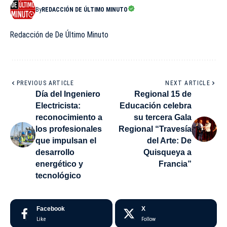
By
REDACCIÓN DE ÚLTIMO MINUTO
Redacción de De Último Minuto
PREVIOUS ARTICLE
NEXT ARTICLE
Día del Ingeniero
Regional 15 de
Electricista:
Educación celebra
reconocimiento a
su tercera Gala
los profesionales
Regional “Travesía
que impulsan el
del Arte: De
desarrollo
Quisqueya a
energético y
Francia”
tecnológico
Facebook
X
Like
Follow