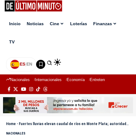
Inicio
Noticias
Cine
Loterías
Finanzas
TV
ES
|
EN
Nacionales
Internacionales
Economía
Entretenimiento
Deport
Home
-
Fuertes lluvias elevan caudal de ríos en Monte Plata; autoridades mantienen monitoreo constante
NACIONALES