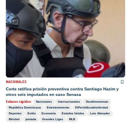
NACIONALES
Corte ratifica prisión preventiva contra Santiago Hazim y
otros seis imputados en caso Senasa
Enlaces rápidos:
Nacionales
Internacionales
Deultimominuto
República Dominicana
Entretenimiento
ElPeriódicodelaVerdad
Deportes
Estilo
Economía
Estados Unidos
Luis Abinader
Béisbol
portada
Grandes Ligas
MLB