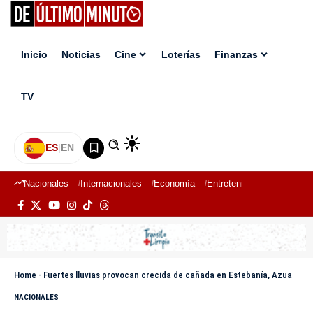
Inicio
Noticias
Cine
Loterías
Finanzas
TV
ES
|
EN
Nacionales
Internacionales
Economía
Entretenimiento
Deport
Home
-
Fuertes lluvias provocan crecida de cañada en Estebanía, Azua
NACIONALES