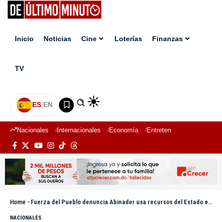
Inicio
Noticias
Cine
Loterías
Finanzas
TV
ES
|
EN
Nacionales
Internacionales
Economía
Entretenimiento
Deport
Home
-
Fuerza del Pueblo denuncia Abinader usa recursos del Estado en reelección: solicita a JCE amonestar al mandatario
NACIONALES