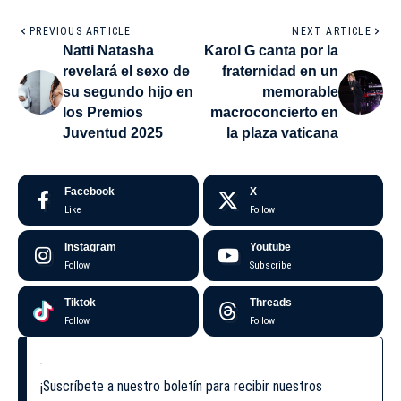
PREVIOUS ARTICLE
NEXT ARTICLE
Natti Natasha
Karol G canta por la
revelará el sexo de
fraternidad en un
su segundo hijo en
memorable
los Premios
macroconcierto en
Juventud 2025
la plaza vaticana
Facebook
X
Like
Follow
Instagram
Youtube
Follow
Subscribe
Tiktok
Threads
Follow
Follow
¡Suscríbete a nuestro boletín para recibir nuestros