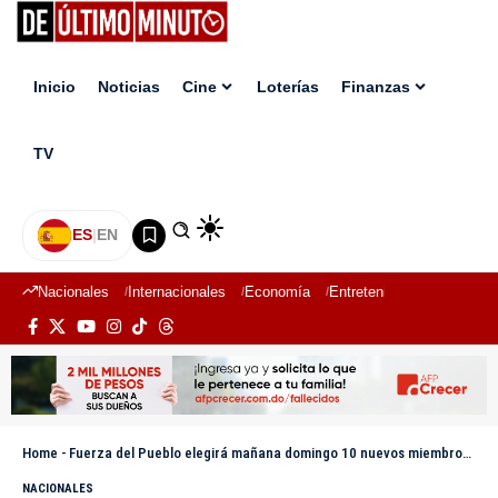
Inicio
Noticias
Cine
Loterías
Finanzas
TV
ES
|
EN
Nacionales
Internacionales
Economía
Entretenimiento
Deport
Home
-
Fuerza del Pueblo elegirá mañana domingo 10 nuevos miembros de su Dirección Política
NACIONALES