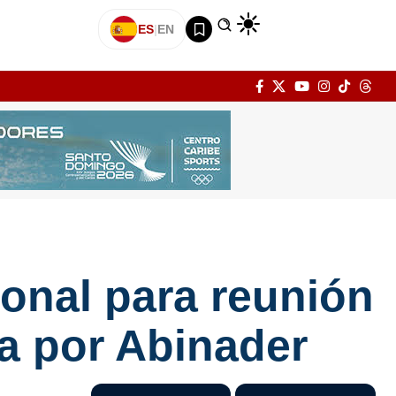
ES
|
EN
onal para reunión
a por Abinader