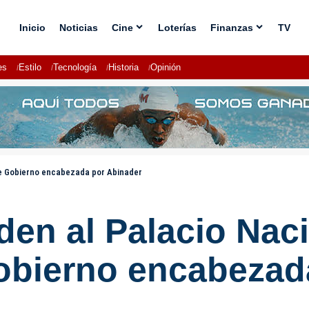
Inicio
Noticias
Cine
Loterías
Finanzas
TV
es
Estilo
Tecnología
Historia
Opinión
de Gobierno encabezada por Abinader
en al Palacio Naci
obierno encabezad