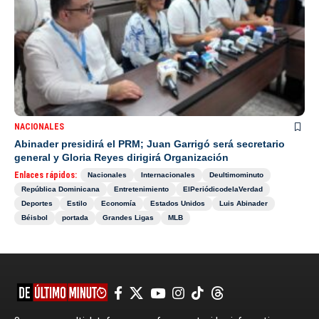
NACIONALES
Abinader presidirá el PRM; Juan Garrigó será secretario
general y Gloria Reyes dirigirá Organización
Enlaces rápidos:
Nacionales
Internacionales
Deultimominuto
República Dominicana
Entretenimiento
ElPeriódicodelaVerdad
Deportes
Estilo
Economía
Estados Unidos
Luis Abinader
Béisbol
portada
Grandes Ligas
MLB