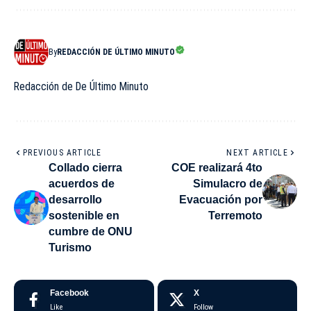
By
REDACCIÓN DE ÚLTIMO MINUTO
Redacción de De Último Minuto
PREVIOUS ARTICLE
NEXT ARTICLE
Collado cierra
COE realizará 4to
acuerdos de
Simulacro de
desarrollo
Evacuación por
sostenible en
Terremoto
cumbre de ONU
Turismo
Facebook
X
Like
Follow