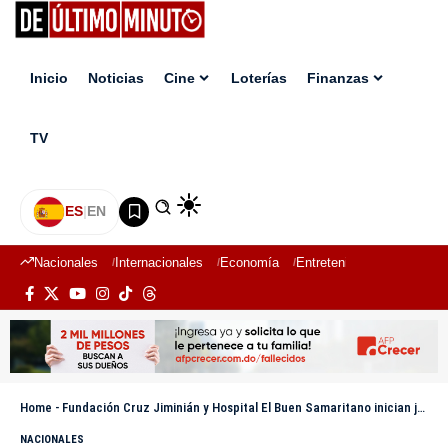
Inicio
Noticias
Cine
Loterías
Finanzas
TV
ES
|
EN
Nacionales
Internacionales
Economía
Entretenimiento
Deport
Home
-
Fundación Cruz Jiminián y Hospital El Buen Samaritano inician jornada cirugía de Hidrocefalia
NACIONALES