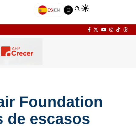
ES
|
EN
air Foundation
s de escasos