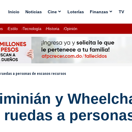
Inicio
Noticias
Cine
Loterías
Finanzas
TV
es
Estilo
Tecnología
Historia
Opinión
e ruedas a personas de escasos recursos
iminián y Wheelch
e ruedas a persona