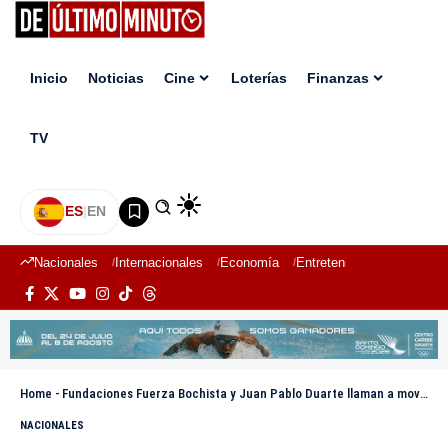
Inicio
Noticias
Cine
Loterías
Finanzas
TV
ES
|
EN
Nacionales
Internacionales
Economía
Entretenimiento
Deport
Home
-
Fundaciones Fuerza Bochista y Juan Pablo Duarte llaman a movilización nacional contra supuesta fusión RD-Haití
NACIONALES