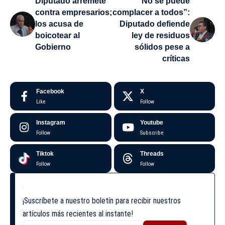
Diputado arremete
“No se puede
contra empresarios;
complacer a todos”:
los acusa de
Diputado defiende
boicotear al
ley de residuos
Gobierno
sólidos pese a
críticas
Facebook
X
Like
Follow
Instagram
Youtube
Follow
Subscribe
Tiktok
Threads
Follow
Follow
¡Suscríbete a nuestro boletín para recibir nuestros
artículos más recientes al instante!