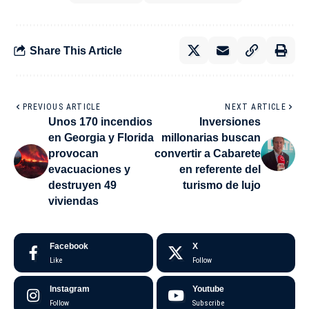
Share This Article
PREVIOUS ARTICLE
NEXT ARTICLE
Unos 170 incendios
Inversiones
en Georgia y Florida
millonarias buscan
provocan
convertir a Cabarete
evacuaciones y
en referente del
destruyen 49
turismo de lujo
viviendas
Facebook
X
Like
Follow
Instagram
Youtube
Follow
Subscribe