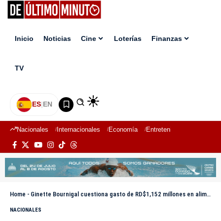
Inicio
Noticias
Cine
Loterías
Finanzas
TV
ES
|
EN
Nacionales
Internacionales
Economía
Entretenimiento
Deport
Home
-
Ginette Bournigal cuestiona gasto de RD$1,152 millones en alimentación estatal y pide mayor austeridad
NACIONALES