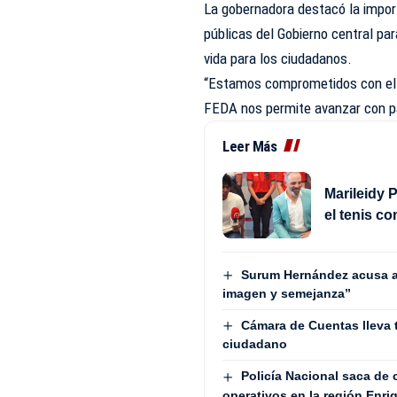
La gobernadora destacó la impor
públicas del Gobierno central pa
vida para los ciudadanos.
“Estamos comprometidos con el d
FEDA nos permite avanzar con pa
Leer Más
Marileidy P
el tenis c
Surum Hernández acusa a
imagen y semejanza”
Cámara de Cuentas lleva 
ciudadano
Policía Nacional saca de
operativos en la región Enriq