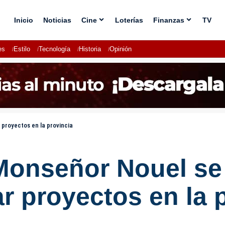
Inicio
Noticias
Cine
Loterías
Finanzas
TV
es
Estilo
Tecnología
Historia
Opinión
proyectos en la provincia
onseñor Nouel se 
 proyectos en la 