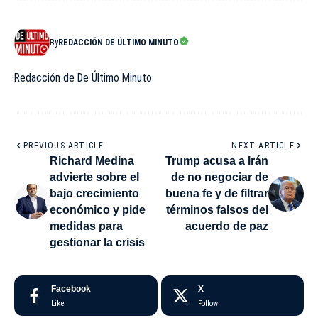
By
REDACCIÓN DE ÚLTIMO MINUTO
Redacción de De Último Minuto
PREVIOUS ARTICLE
NEXT ARTICLE
Richard Medina
Trump acusa a Irán
advierte sobre el
de no negociar de
bajo crecimiento
buena fe y de filtrar
económico y pide
términos falsos del
medidas para
acuerdo de paz
gestionar la crisis
Facebook
X
Like
Follow