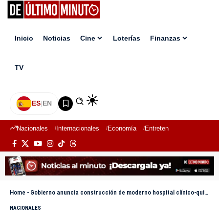
Inicio
Noticias
Cine
Loterías
Finanzas
TV
ES
|
EN
Nacionales
Internacionales
Economía
Entretenimiento
Deport
Home
-
Gobierno anuncia construcción de moderno hospital clínico-quirúrgico en Cotuí
NACIONALES