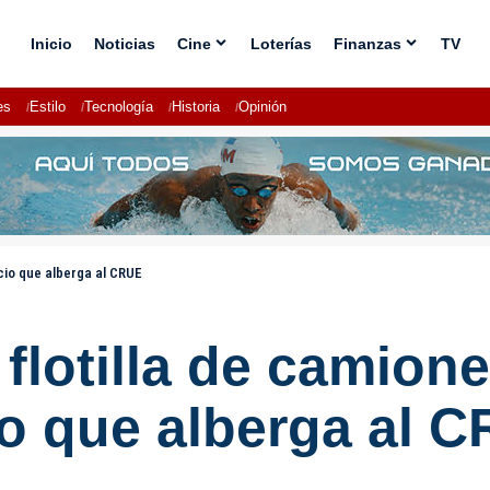
Inicio
Noticias
Cine
Loterías
Finanzas
TV
es
Estilo
Tecnología
Historia
Opinión
icio que alberga al CRUE
flotilla de camion
io que alberga al 