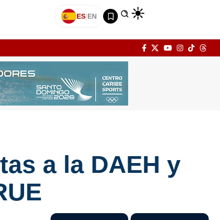
ES
|
EN
etas a la DAEH y
CRUE