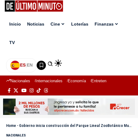
Inicio
Noticias
Cine
Loterías
Finanzas
TV
ES
|
EN
Nacionales
Internacionales
Economía
Entretenimiento
Deport
Home
-
Gobierno inicia construcción del Parque Lineal ZooBotánico Municipal de Moca
NACIONALES