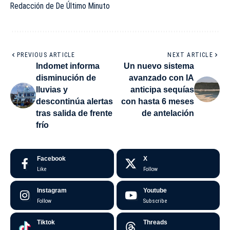
Redacción de De Último Minuto
PREVIOUS ARTICLE
NEXT ARTICLE
Indomet informa
Un nuevo sistema
disminución de
avanzado con IA
lluvias y
anticipa sequías
descontinúa alertas
con hasta 6 meses
tras salida de frente
de antelación
frío
Facebook
X
Like
Follow
Instagram
Youtube
Follow
Subscribe
Tiktok
Threads