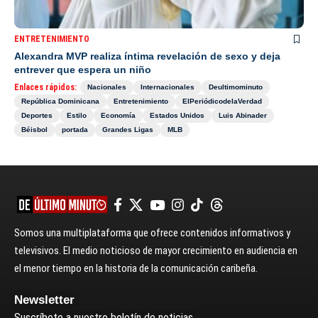
ENTRETENIMIENTO
Alexandra MVP realiza íntima revelación de sexo y deja
entrever que espera un niño
Enlaces rápidos:
Nacionales
Internacionales
Deultimominuto
República Dominicana
Entretenimiento
ElPeriódicodelaVerdad
Deportes
Estilo
Economía
Estados Unidos
Luis Abinader
Béisbol
portada
Grandes Ligas
MLB
Somos una multiplataforma que ofrece contenidos informativos y
televisivos. El medio noticioso de mayor crecimiento en audiencia en
el menor tiempo en la historia de la comunicación caribeña.
Newsletter
Suscríbete a nuestro boletín de noticias.