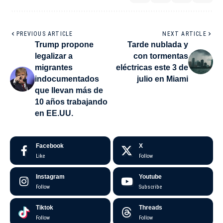
PREVIOUS ARTICLE
NEXT ARTICLE
Trump propone
Tarde nublada y
legalizar a
con tormentas
migrantes
eléctricas este 3 de
indocumentados
julio en Miami
que llevan más de
10 años trabajando
en EE.UU.
Facebook
X
Like
Follow
Instagram
Youtube
Follow
Subscribe
Tiktok
Threads
Follow
Follow