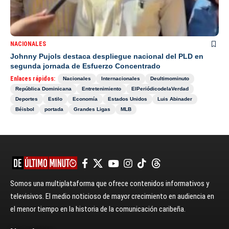
NACIONALES
Johnny Pujols destaca despliegue nacional del PLD en
segunda jornada de Esfuerzo Concentrado
Enlaces rápidos:
Nacionales
Internacionales
Deultimominuto
República Dominicana
Entretenimiento
ElPeriódicodelaVerdad
Deportes
Estilo
Economía
Estados Unidos
Luis Abinader
Béisbol
portada
Grandes Ligas
MLB
Somos una multiplataforma que ofrece contenidos informativos y
televisivos. El medio noticioso de mayor crecimiento en audiencia en
el menor tiempo en la historia de la comunicación caribeña.