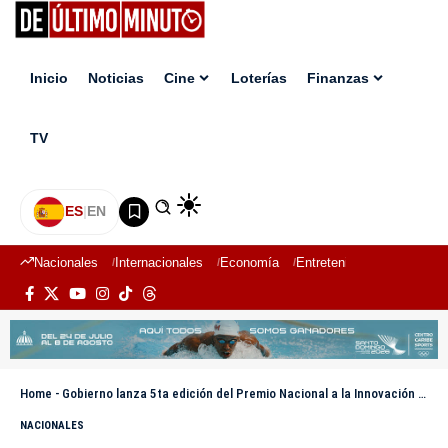
Inicio
Noticias
Cine
Loterías
Finanzas
TV
ES
|
EN
Nacionales
Internacionales
Economía
Entretenimiento
Deport
Home
-
Gobierno lanza 5ta edición del Premio Nacional a la Innovación Pública
NACIONALES