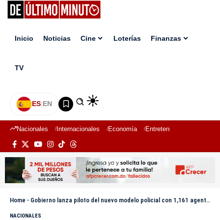
Inicio
Noticias
Cine
Loterías
Finanzas
TV
ES
|
EN
Nacionales
Internacionales
Economía
Entretenimiento
Deport
Home
-
Gobierno lanza piloto del nuevo modelo policial con 1,161 agentes y mira a 20,000 para 2028
NACIONALES