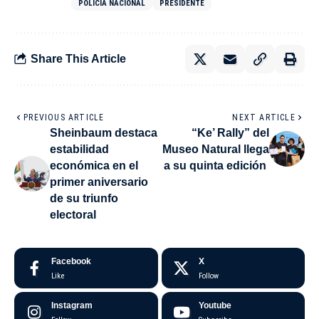
POLICÍA NACIONAL
PRESIDENTE
Share This Article
PREVIOUS ARTICLE
NEXT ARTICLE
Sheinbaum destaca
“Ke’ Rally” del
estabilidad
Museo Natural llega
económica en el
a su quinta edición
primer aniversario
de su triunfo
electoral
Facebook
X
Like
Follow
Instagram
Youtube