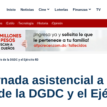
Inicio
Noticias
Cine
Loterías
Finanzas
TV
es
Estilo
Tecnología
Historia
Opinión
s de la DGDC y el Ejército RD
rnada asistencial 
de la DGDC y el Ej