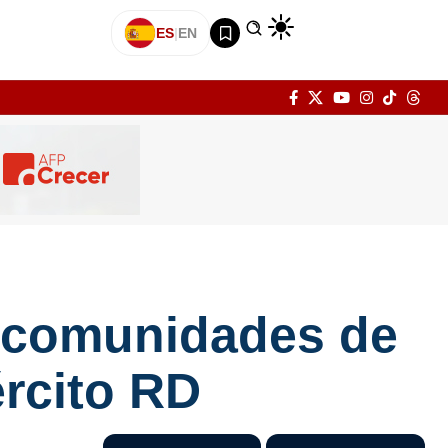
ES
|
EN
a comunidades de
ército RD