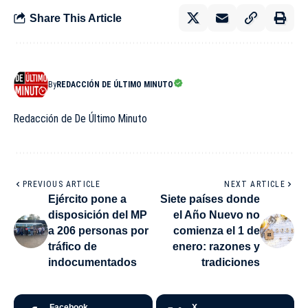
Share This Article
By
REDACCIÓN DE ÚLTIMO MINUTO
Redacción de De Último Minuto
PREVIOUS ARTICLE
NEXT ARTICLE
Ejército pone a
Siete países donde
disposición del MP
el Año Nuevo no
a 206 personas por
comienza el 1 de
tráfico de
enero: razones y
indocumentados
tradiciones
Facebook
X