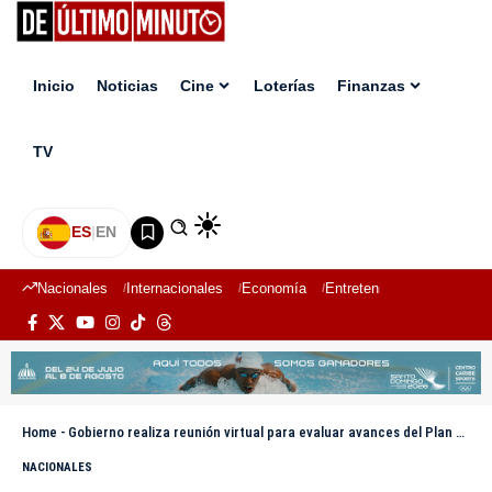
Inicio
Noticias
Cine
Loterías
Finanzas
TV
ES
|
EN
Nacionales
Internacionales
Economía
Entretenimiento
Deport
Home
-
Gobierno realiza reunión virtual para evaluar avances del Plan de Seguridad Ciudadana y medidas preventivas de fin de año
NACIONALES