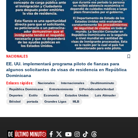
NACIONALES
EE. UU. implementará programa piloto de fianzas para
algunos solicitantes de visas de residencia en República
Dominicana
Enlaces rápidos:
Nacionales
Internacionales
Deultimominuto
República Dominicana
Entretenimiento
ElPeriódicodelaVerdad
Deportes
Estilo
Economía
Estados Unidos
Luis Abinader
Béisbol
portada
Grandes Ligas
MLB