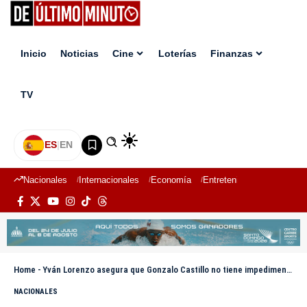
Inicio
Noticias
Cine
Loterías
Finanzas
TV
ES
|
EN
Nacionales
Internacionales
Economía
Entretenimiento
Deport
Home
-
Yván Lorenzo asegura que Gonzalo Castillo no tiene impedimentos legales para aspirar a la presidencia
NACIONALES