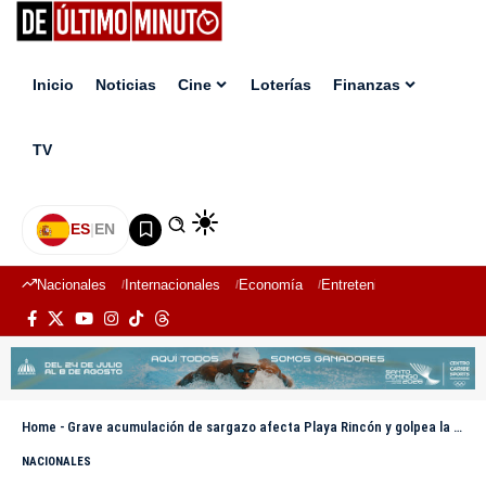
Inicio
Noticias
Cine
Loterías
Finanzas
TV
ES
|
EN
Nacionales
Internacionales
Economía
Entretenimiento
Deport
Home
-
Grave acumulación de sargazo afecta Playa Rincón y golpea la economía turística de Las Galeras
NACIONALES