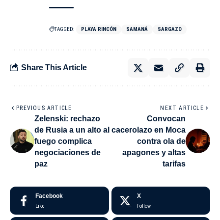
TAGGED:
PLAYA RINCÓN
SAMANÁ
SARGAZO
Share This Article
PREVIOUS ARTICLE
NEXT ARTICLE
Zelenski: rechazo
Convocan
de Rusia a un alto al
cacerolazo en Moca
fuego complica
contra ola de
negociaciones de
apagones y altas
paz
tarifas
Facebook
X
Like
Follow