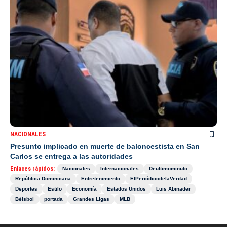
NACIONALES
Presunto implicado en muerte de baloncestista en San
Carlos se entrega a las autoridades
Enlaces rápidos:
Nacionales
Internacionales
Deultimominuto
República Dominicana
Entretenimiento
ElPeriódicodelaVerdad
Deportes
Estilo
Economía
Estados Unidos
Luis Abinader
Béisbol
portada
Grandes Ligas
MLB