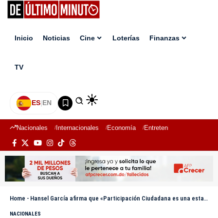
Inicio
Noticias
Cine
Loterías
Finanzas
TV
ES
|
EN
Nacionales
Internacionales
Economía
Entretenimiento
Deport
Home
-
Hansel García afirma que «Participación Ciudadana es una estafa social»
NACIONALES