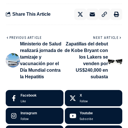
Share This Article
PREVIOUS ARTICLE
NEXT ARTICLE
Ministerio de Salud
Zapatillas del debut
realizará jornada de
de Kobe Bryant con
tamizaje y
los Lakers se
vacunación por el
venden por
Día Mundial contra
US$240,000 en
la Hepatitis
subasta
Facebook
X
Like
Follow
Instagram
Youtube
Follow
Subscribe