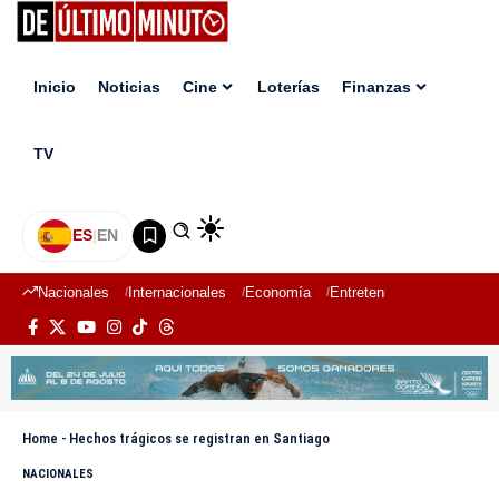
Inicio
Noticias
Cine
Loterías
Finanzas
TV
ES
|
EN
Nacionales
Internacionales
Economía
Entretenimiento
Deport
Home
-
Hechos trágicos se registran en Santiago
NACIONALES