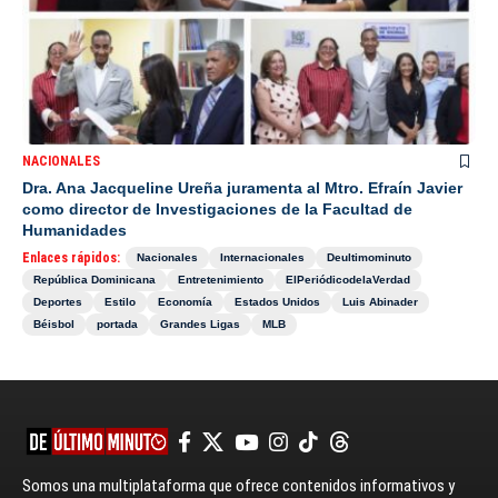
NACIONALES
Dra. Ana Jacqueline Ureña juramenta al Mtro. Efraín Javier
como director de Investigaciones de la Facultad de
Humanidades
Enlaces rápidos:
Nacionales
Internacionales
Deultimominuto
República Dominicana
Entretenimiento
ElPeriódicodelaVerdad
Deportes
Estilo
Economía
Estados Unidos
Luis Abinader
Béisbol
portada
Grandes Ligas
MLB
Somos una multiplataforma que ofrece contenidos informativos y