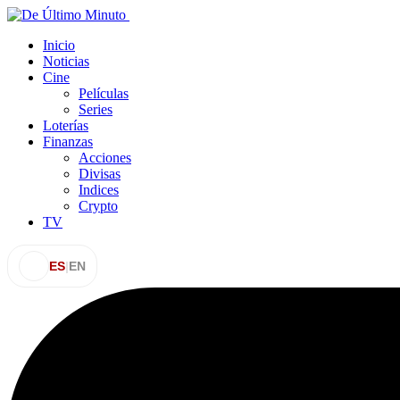
Inicio
Noticias
Cine
Películas
Series
Loterías
Finanzas
Acciones
Divisas
Indices
Crypto
TV
ES
|
EN