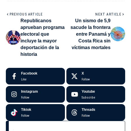
PREVIOUS ARTICLE
NEXT ARTICLE
Republicanos
Un sismo de 5,9
aprueban programa
sacude la frontera
electoral que
entre Panamá y
incluye la mayor
Costa Rica sin
deportación de la
víctimas mortales
historia
Facebook
X
Like
Follow
Instagram
Youtube
Follow
Subscribe
Tiktok
Threads
Follow
Follow