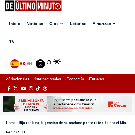
Inicio
Noticias
Cine
Loterías
Finanzas
TV
ES
|
EN
Nacionales
Internacionales
Economía
Entretenimiento
Deport
Home
-
Hija reclama la pensión de su anciano padre retenida por el Ministerio de Hacienda
NACIONALES