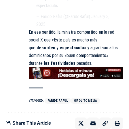
espectáculo.
— Faride Raful (@FarideRaful)
January 3,
2025
En ese sentido, la ministra compartioo en la
red
social X
que «Este país es mucho más
que
desorden
y
espectáculo
» y agradeció a los
dominicanos por su «buen comportamiento»
durante
las festividades
pasadas.
TAGGED:
FARIDE RAFUL
HIPOLITO MEJÍA
Share This Article