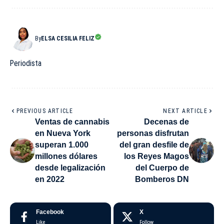
By
ELSA CESILIA FELIZ
Periodista
PREVIOUS ARTICLE
NEXT ARTICLE
Ventas de cannabis
Decenas de
en Nueva York
personas disfrutan
superan 1.000
del gran desfile de
millones dólares
los Reyes Magos
desde legalización
del Cuerpo de
en 2022
Bomberos DN
Facebook
X
Like
Follow