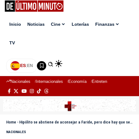
Inicio
Noticias
Cine
Loterías
Finanzas
TV
ES
|
EN
Nacionales
Internacionales
Economía
Entretenimiento
Deport
Home
-
Hipólito se abstiene de aconsejar a Faride, pero dice hay que ser «cauteloso» con la Policía
NACIONALES