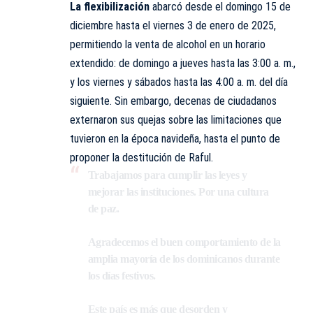
La flexibilización
abarcó desde el domingo 15 de
diciembre hasta el viernes 3 de enero de 2025,
permitiendo la venta de alcohol en un horario
extendido: de domingo a jueves hasta las 3:00 a. m.,
y los viernes y sábados hasta las 4:00 a. m. del día
siguiente. Sin embargo, decenas de ciudadanos
externaron sus quejas sobre las limitaciones que
tuvieron en la época navideña, hasta el punto de
proponer la destitución de Raful.
Trabajamos para cumplir las leyes y
mejorar las instituciones. Por una cultura
de paz.
Agradecemos el buen comportamiento de la
amplia mayoría de los dominicanos durante
los días festivos.
Este país es más que desorden y